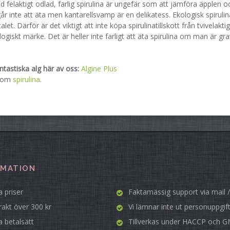
d felaktigt odlad, farlig spirulina är ungefär som att jämföra äpplen o
r inte att äta men kantarellsvamp är en delikatess. Ekologisk spirulina ä
et. Därför är det viktigt att inte köpa spirulinatillskott från tvivelakti
logiskt märke. Det är heller inte farligt att äta spirulina om man är gravi
tastiska alg här av oss:
Algine Plus
r om
spirulina
.
RMATION
 priser
Faktamässig support via mail /
frakt över 300 kr
Vi lämnar inte ut personuppgif
a betalsätt
Tillverkas under HACCP och 