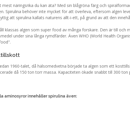
det mest näringsrika du kan äta? Med sin blågröna färg och spiralforma
 Spirulina behöver inte mycket för att överleva, eftersom algen lever
yttig att spirulina kallats naturens allt-i-ett, på grund av att den inn
ehåll klassas algen som super food av många forskare. Den är till oc
ivsmedel under sina långa rymdfärder. Även WHO (World Health Organisat
food".
tillskott
d sedan 1960-talet, då hälsomedvetna började ta algen som ett kosttill
cerade då 150 ton torr massa. Kapaciteten ökade snabbt till 300 ton p
la aminosyror innehåller spirulina även: