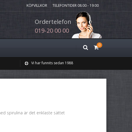
KÖPVILLKOR
TELEFONTIDER 08:00 - 19:00
Ordertelefon
019-20 00 00
0
Vi har funnits sedan 1988
ed spirulina är det enklaste sättet