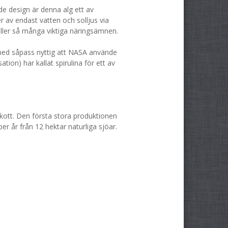
de design är denna alg ett av
 av endast vatten och solljus via
ehåller så många viktiga näringsämnen.
h med såpass nyttig att NASA använde
ion) har kallat spirulina för ett av
skott. Den första stora produktionen
er år från 12 hektar naturliga sjöar.