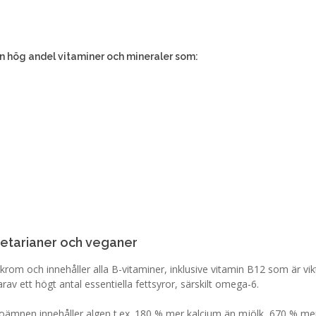
en hög andel vitaminer och mineraler som:
egetarianer och veganer
av krom och innehåller alla B-vitaminer, inklusive vitamin B12 som är vi
arav ett högt antal essentiella fettsyror, särskilt omega-6.
oämnen innehåller algen t.ex. 180 % mer kalcium än mjölk, 670 % me