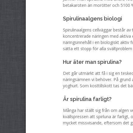
betakaroten än morötter och 5100 % 
Spirulinaalgens biologi
Spirulinaalgens cellväggar består av
koncentrerade näringen med aktiva en
näringsinnehåll i en biologiskt aktiv
sätta ett stopp för alla svältproblem 
Hur äter man spirulina?
Det går utmärkt att få i sig en tesked
näringsämnen vi behöver. På grund av 
yoghurt. Som kosttillskott tas det bäs
Är spirulina farligt?
Många har ställt sig från om algen ver
kvällspressen att spirluna är farligt,
mycket missvisande, eftersom det gäl