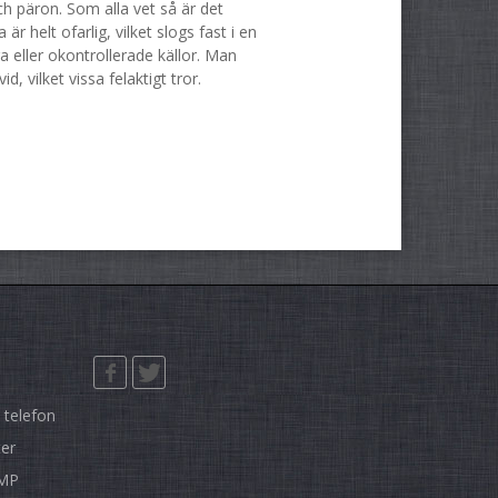
ch päron. Som alla vet så är det
r helt ofarlig, vilket slogs fast i en
ga eller okontrollerade källor. Man
d, vilket vissa felaktigt tror.
 telefon
ter
GMP