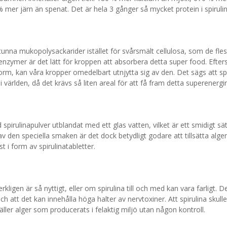
mer järn än spenat. Det är hela 3 gånger så mycket protein i spirulin
 tunna mukopolysackarider istället för svårsmält cellulosa, som de fle
zymer är det lätt för kroppen att absorbera detta super food. Efters
 form, kan våra kropper omedelbart utnjytta sig av den. Det sägs att spi
i världen, då det krävs så liten areal för att få fram detta superenergir
 spirulinapulver utblandat med ett glas vatten, vilket är ett smidigt sä
den speciella smaken är det dock betydligt godare att tillsätta algen i
t i form av spirulinatabletter.
kligen är så nyttigt, eller om spirulina till och med kan vara farligt. D
 och att det kan innehålla höga halter av nervtoxiner. Att spirulina skul
ler alger som producerats i felaktig miljö utan någon kontroll.