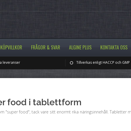
KÖPVILLKOR
FRÅGOR & SVAR
ALGINE PLUS
KONTAKTA OSS
 leveranser
Tillverkas enligt HACCP och GMP
er food i tablettform
m "super food", tack vare sitt enormt rika näringsinnehåll. Tabletter m