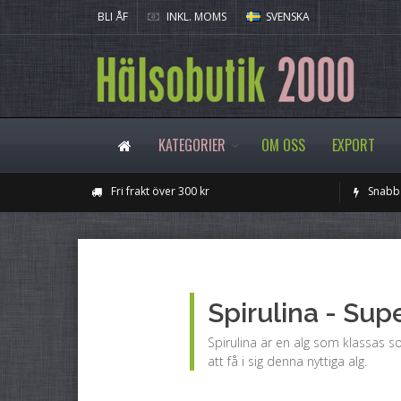
BLI ÅF
INKL. MOMS
SVENSKA
KATEGORIER
OM OSS
EXPORT
Fri frakt över 300 kr
Snabba
Spirulina - Sup
Spirulina är en alg som klassas so
att få i sig denna nyttiga alg.