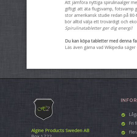
Att jämföra nyttiga spirulinaalger me
giftigt att äta flugsvamp, fotsvamp gå
stor amerikansk studie redan på 80-tal
bör alltid välja ett trovärdigt och eko
Spirulinatabletter ger dig energi!
Du kan köpa tabletter med denna fan
Läs även gärna vad Wikipedia säge
INFO
Låga
Fri 
Algine Products Sweden AB
Fler
Box 1722