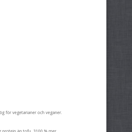
ktig för vegetarianer och veganer.
r protein än tofu, 3100 % mer