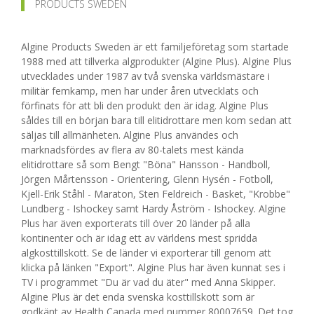
PRODUCTS SWEDEN
Algine Products Sweden är ett familjeföretag som startade
1988 med att tillverka algprodukter (Algine Plus). Algine Plus
utvecklades under 1987 av två svenska världsmästare i
militär femkamp, men har under åren utvecklats och
förfinats för att bli den produkt den är idag. Algine Plus
såldes till en början bara till elitidrottare men kom sedan att
säljas till allmänheten. Algine Plus användes och
marknadsfördes av flera av 80-talets mest kända
elitidrottare så som Bengt "Böna" Hansson - Handboll,
Jörgen Mårtensson - Orientering, Glenn Hysén - Fotboll,
Kjell-Erik Ståhl - Maraton, Sten Feldreich - Basket, "Krobbe"
Lundberg - Ishockey samt Hardy Åström - Ishockey. Algine
Plus har även exporterats till över 20 länder på alla
kontinenter och är idag ett av världens mest spridda
algkosttillskott. Se de länder vi exporterar till genom att
klicka på länken "Export". Algine Plus har även kunnat ses i
TV i programmet "Du är vad du äter" med Anna Skipper.
Algine Plus är det enda svenska kosttillskott som är
godkänt av Health Canada med nummer 80007659. Det tog