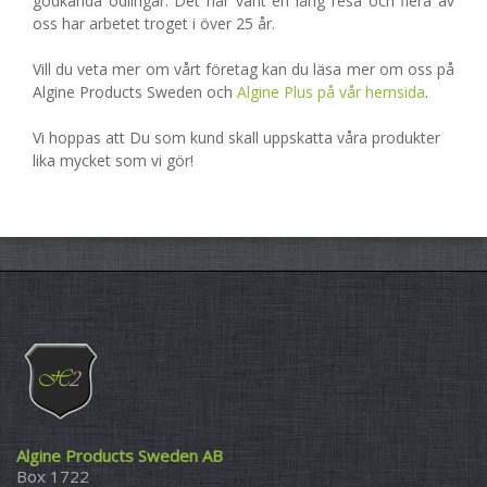
godkända odlingar. Det har varit en lång resa och flera av
oss har arbetet troget i över 25 år.
Vill du veta mer om vårt företag kan du läsa mer om oss på
Algine Products Sweden och
Algine Plus på vår hemsida
.
Vi hoppas att Du som kund skall uppskatta våra produkter
lika mycket som vi gör!
Algine Products Sweden AB
Box 1722