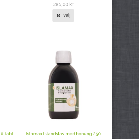
285,00 kr
Välj
20 tabl
Islamax Islandslav med honung 250