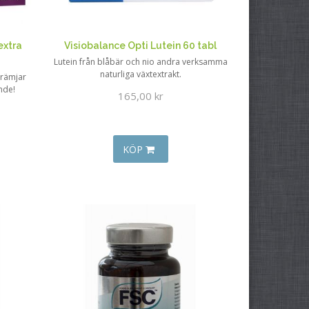
extra
Visiobalance Opti Lutein 60 tabl
Lutein från blåbär och nio andra verksamma
naturliga växtextrakt.
Främjar
nde!
165,00 kr
KÖP