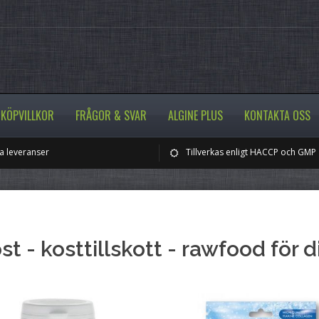
KÖPVILLKOR
FRÅGOR & SVAR
ALGINE PLUS
KONTAKTA OSS
 leveranser
Tillverkas enligt HACCP och GMP
st - kosttillskott - rawfood för 