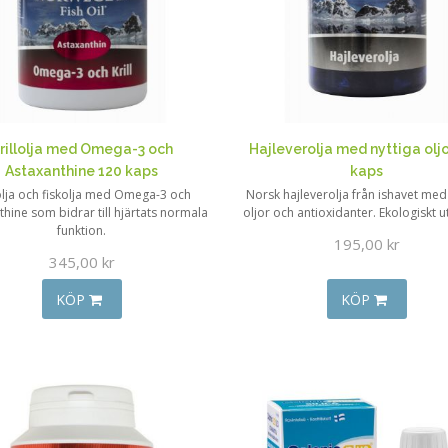
rillolja med Omega-3 och
Hajleverolja med nyttiga oljo
Astaxanthine 120 kaps
kaps
lolja och fiskolja med Omega-3 och
Norsk hajleverolja från ishavet med
hine som bidrar till hjärtats normala
oljor och antioxidanter. Ekologiskt u
funktion.
195,00 kr
345,00 kr
KÖP
KÖP