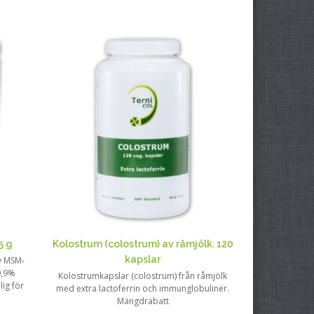
5 g
Kolostrum (colostrum) av råmjölk. 120
kapslar
v MSM-
9,9%
Kolostrumkapslar (colostrum) från råmjölk
lig för
med extra lactoferrin och immunglobuliner.
Mängdrabatt