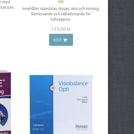
ml
en med
 kalcium,
Innehåller islandslav, timjan, anis och honung.
Slemlösande och välbefinnande för
luftvägarna.
135,00 kr
KÖP