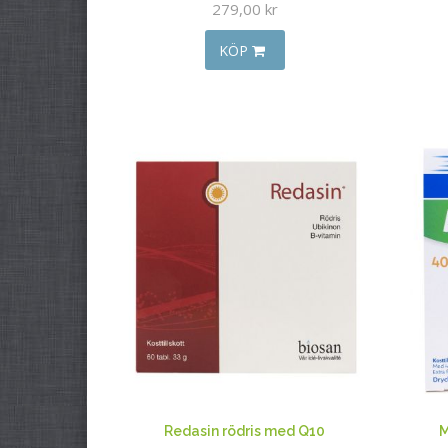
279,00 kr
KÖP
Redasin rödris med Q10
M