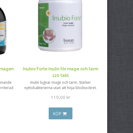
r magen
Inubio Forte Inulin för mage och tarm
120 tabl
innande.
Inulin lugnar mage och tarm. Stärker
rriterad
nyttobakterierna utan att höja blodsockret.
119,00 kr
KÖP