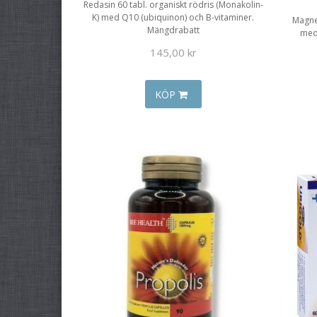
Redasin 60 tabl. organiskt rödris (Monakolin-
K) med Q10 (ubiquinon) och B-vitaminer.
Magnes
Mängdrabatt
med
145,00 kr
KÖP