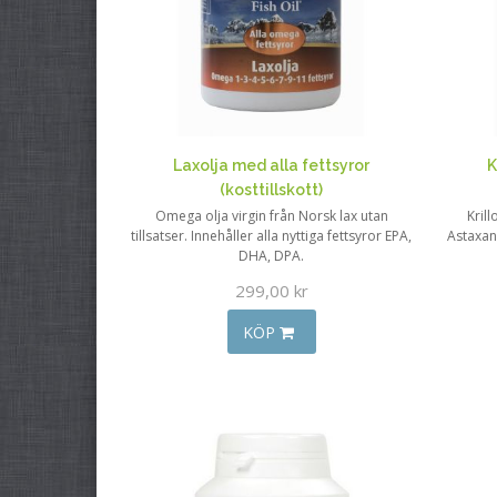
Laxolja med alla fettsyror
K
(kosttillskott)
Omega olja virgin från Norsk lax utan
Kril
tillsatser. Innehåller alla nyttiga fettsyror EPA,
Astaxant
DHA, DPA.
299,00 kr
KÖP