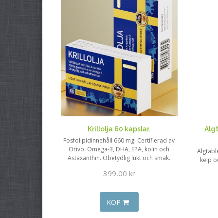
Krillolja 60 kapslar.
Algt
Fosfolipidinnehåll 660 mg. Certifierad av
Orivo. Omega-3, DHA, EPA, kolin och
Algtabl
Astaxanthin. Obetydlig lukt och smak.
kelp o
399,00 kr
KÖP