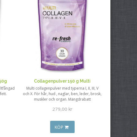
150g
Collagenpulver 150 g Multi
iltfångad
Multi collagenpulver med typerna I, II, III, V
fett.
och X. För hår, hud , naglar, ben, leder, brosk,
muskler och organ. Mängdrabatt
279,00 kr
KÖP