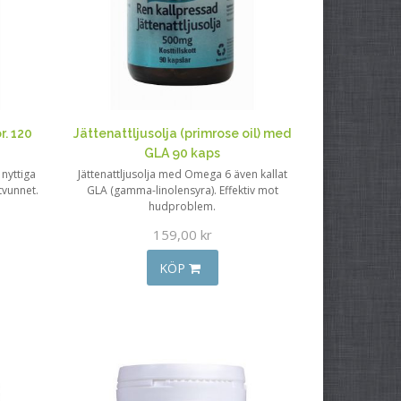
r. 120
Jättenattljusolja (primrose oil) med
GLA 90 kaps
 nyttiga
Jättenattljusolja med Omega 6 även kallat
tvunnet.
GLA (gamma-linolensyra). Effektiv mot
hudproblem.
159,00 kr
KÖP