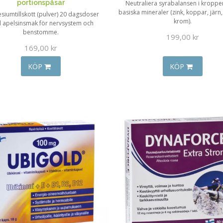
portionspåsar
Neutraliera syrabalansen i kropp
basiska mineraler (zink, koppar, järn,
iumtillskott (pulver) 20 dagsdoser
krom).
 apelsinsmak för nervsystem och
benstomme.
199,00 kr
169,00 kr
KÖP
KÖP