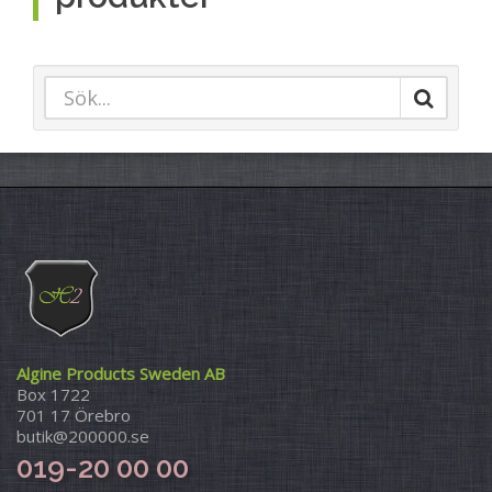
Algine Products Sweden AB
Box 1722
701 17 Örebro
butik@200000.se
019-20 00 00