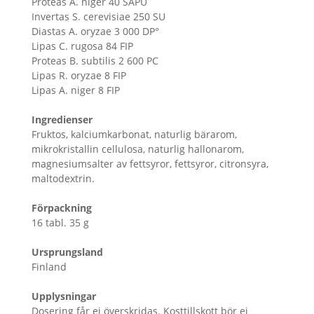
Proteas A. niger 40 SAPU
Invertas S. cerevisiae 250 SU
Diastas A. oryzae 3 000 DP°
Lipas C. rugosa 84 FIP
Proteas B. subtilis 2 600 PC
Lipas R. oryzae 8 FIP
Lipas A. niger 8 FIP
Ingredienser
Fruktos, kalciumkarbonat, naturlig bärarom,
mikrokristallin cellulosa, naturlig hallonarom,
magnesiumsalter av fettsyror, fettsyror, citronsyra,
maltodextrin.
Förpackning
16 tabl. 35 g
Ursprungsland
Finland
Upplysningar
Dosering får ej överskridas. Kosttillskott bör ej