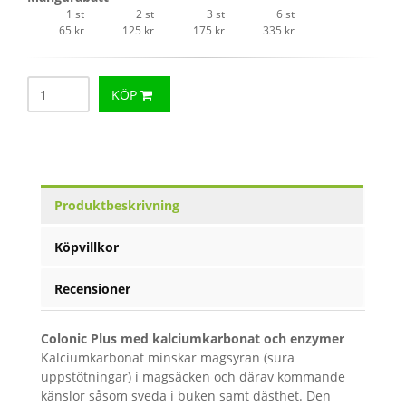
1 st
2 st
3 st
6 st
65 kr
125 kr
175 kr
335 kr
KÖP
Produktbeskrivning
Köpvillkor
Recensioner
Colonic Plus med kalciumkarbonat och enzymer
Kalciumkarbonat minskar magsyran (sura
uppstötningar) i magsäcken och därav kommande
känslor såsom sveda i buken samt dästhet. Den