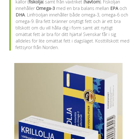
källor (
fiskolja
) samt från växtriket (
havtorn
). Fiskoljan
innehåller
Omega-3
med en bra balans mellan
EPA
och
DHA
. Linfröoljan innehåller både omega-3, omega-6 och
omega-9. Bra fett bränner onyttigt fett och är ett bra
tillskott om du vill hålla dig i form samt att nyttigt
omättat fett är bra för ditt hjärta! Svenskar får i sig
alldeles för lite omättat fett i dagsläget. Kosttillskott med
fettsyror från Norden.