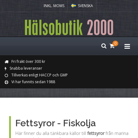
INKL. MOMS
SVENSKA
0
Fri frakt över 300 kr
Snabba leveranser
Tillverkas enligt HACCP och GMP
Vi har funnits sedan 1988
Fettsyror - Fiskolja
Här finner du alla tänkbara källor till
fettsyror
från marina