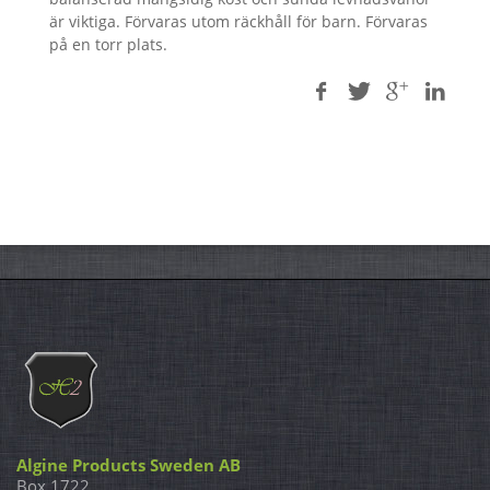
är viktiga. Förvaras utom räckhåll för barn. Förvaras
på en torr plats.
Algine Products Sweden AB
Box 1722