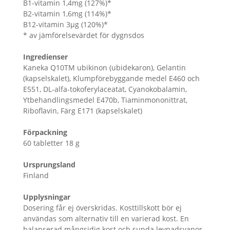
B1-vitamin 1,4mg (127%)*
B2-vitamin 1,6mg (114%)*
B12-vitamin 3μg (120%)*
* av jämförelsevärdet för dygnsdos
Ingredienser
Kaneka Q10TM ubikinon (ubidekaron), Gelantin
(kapselskalet), Klumpförebyggande medel E460 och
E551, DL-alfa-tokoferylaceatat, Cyanokobalamin,
Ytbehandlingsmedel E470b, Tiaminmononittrat,
Riboflavin, Färg E171 (kapselskalet)
Förpackning
60 tabletter 18 g
Ursprungsland
Finland
Upplysningar
Dosering får ej överskridas. Kosttillskott bör ej
användas som alternativ till en varierad kost. En
balanserad mångsidig kost och sunda levnadsvanor