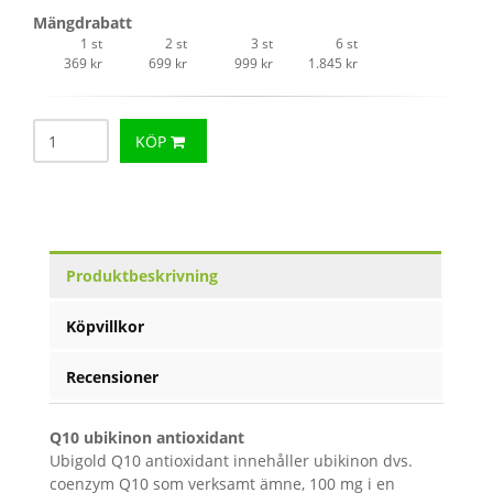
Mängdrabatt
1 st
2 st
3 st
6 st
369 kr
699 kr
999 kr
1.845 kr
KÖP
Produktbeskrivning
Köpvillkor
Recensioner
Q10 ubikinon antioxidant
Ubigold Q10 antioxidant innehåller ubikinon dvs.
coenzym Q10 som verksamt ämne, 100 mg i en