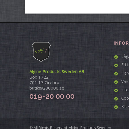
INFO
Låga
Fri 
Algine Products Sweden AB
Fler
Box 1722
Var
701 17 Örebro
butik@200000.se
Inte
019-20 00 00
Coo
Klic
© All Rights Reserved, Algine Products Sweden