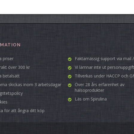
RMATION
 priser
Faktamässig support via mail /
frakt över 300 kr
Vi lämnar inte ut personuppgif
a betalsätt
Tillverkas under HACCP och 
orna skickas inom 3 arbetsdagar
Över 28 års erfarenhet av
hälsoprodukter
gritetspolicy
Läs om
Spirulina
kies
ka för att ångra ditt köp