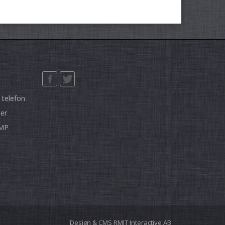
 telefon
ter
GMP
Design & CMS
RMIT Interactive AB